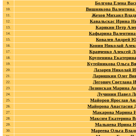
Болгова Елена Вас
9.
Вишнякова Валентина
10.
Жехов Михаил Влад
11.
Кавальскас Ирина Н
12.
Карякин Петр Але
13.
Кафырина Валентина
14.
Ковалев Андрей 
15.
Конин Николай Алек
16.
Кравченко Алексей Л
17.
Крупенина Екатерина
18.
Кутейникова Ольга Вя
19.
Лазарев Николай 
20.
Ларюшкин Олег Ви
21.
Легович Светлана 
22.
Лозинская Марина А
23.
Лучинин Павел Л
24.
Майоров Ярослав Ан
25.
Майорова Анастасия 
26.
Макарова Марина 
27.
Максим Екатерина В
28.
Мальцева Ирина 
29.
Мареева Ольга Вла
30.