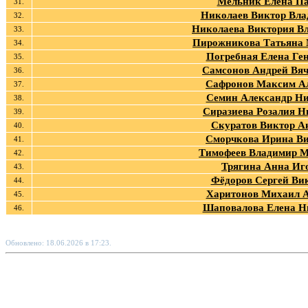
Мельник Елена П
31.
Николаев Виктор Вл
32.
Николаева Виктория В
33.
Пирожникова Татьяна
34.
Погребная Елена Ге
35.
Самсонов Андрей Вяч
36.
Сафронов Максим А
37.
Семин Александр Н
38.
Сиразиева Розалия Н
39.
Скуратов Виктор А
40.
Сморчкова Ирина В
41.
Тимофеев Владимир 
42.
Трягина Анна Иг
43.
Фёдоров Сергей Ви
44.
Харитонов Михаил 
45.
Шаповалова Елена Н
46.
Обновлено: 18.06.2026 в 17:23.