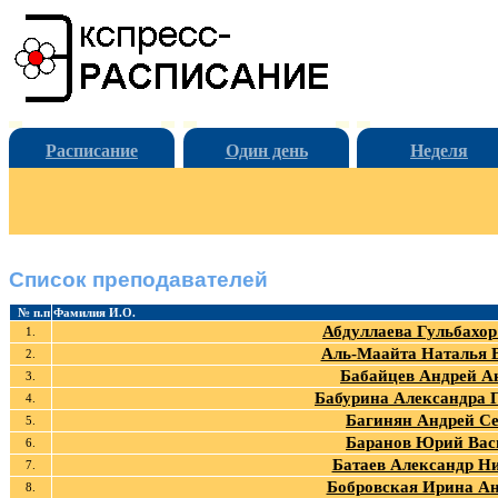
Расписание
Один день
Неделя
Список преподавателей
№ п.п
Фамилия И.О.
Абдуллаева Гульбахо
1.
Аль-Маайта Наталья 
2.
Бабайцев Андрей А
3.
Бабурина Александра 
4.
Багинян Андрей Се
5.
Баранов Юрий Вас
6.
Батаев Александр Н
7.
Бобровская Ирина Ан
8.