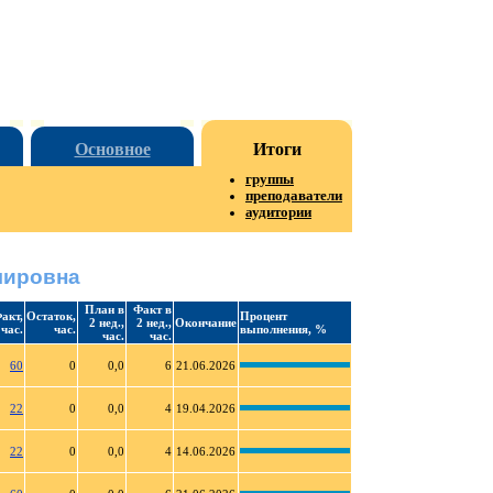
Основное
Итоги
группы
преподаватели
аудитории
мировна
План в
Факт в
акт,
Остаток,
Процент
2 нед.,
2 нед.,
Окончание
час.
час.
выполнения, %
час.
час.
60
0
0,0
6
21.06.2026
22
0
0,0
4
19.04.2026
22
0
0,0
4
14.06.2026