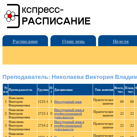
Расписание
Один день
Неделя
Преподаватель: Николаева Виктория Влади
№
П/
Всего,
План,
Ф
Преподаватель
Группа
Дисциплина
Тип занятия
п.п
г
час.
час.
Николаева
Практическое
1.
Виктория
1225-1
1
Иностранный язык
60
60
занятие
Владимировна
Николаева
Иностранный язык в
Практическое
2.
Виктория
2723-1
0
профессиональной
22
22
занятие
Владимировна
деятельности
Николаева
Иностранный язык в
Практическое
3.
Виктория
2724-2
1
профессиональной
22
22
занятие
Владимировна
деятельности
Николаева
Практическое