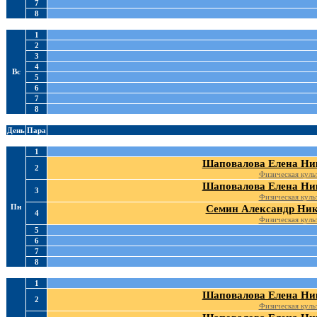
7
8
1
2
3
4
Вс
5
6
7
8
День
Пара
1
Шаповалова Елена Ни
2
Физическая куль
Шаповалова Елена Ни
3
Физическая куль
Пн
Семин Александр Ник
4
Физическая куль
5
6
7
8
1
Шаповалова Елена Ни
2
Физическая куль