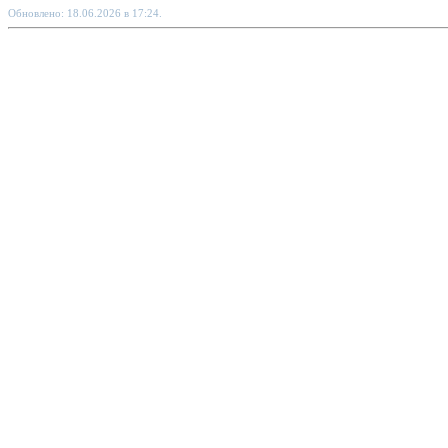
Обновлено: 18.06.2026 в 17:24.