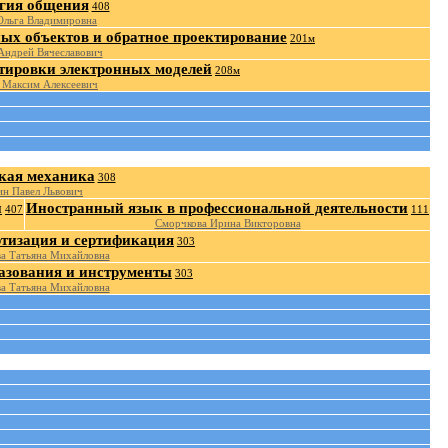
гия общения
408
Ольга Владимировна
ых объектов и обратное проектирование
201м
Андрей Вячеславович
тировки электронных моделей
208м
 Максим Алексеевич
кая механика
308
н Павел Львович
и
Иностранный язык в профессиональной деятельности
407
111
Сморчкова Ирина Викторовна
ртизация и сертификация
303
а Татьяна Михайловна
азования и инструменты
303
а Татьяна Михайловна