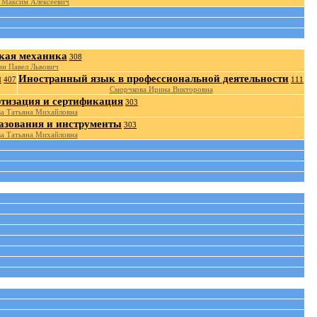
 Максим Алексеевич
кая механика
308
н Павел Львович
и
Иностранный язык в профессиональной деятельности
407
111
Сморчкова Ирина Викторовна
ртизация и сертификация
303
а Татьяна Михайловна
азования и инструменты
303
а Татьяна Михайловна