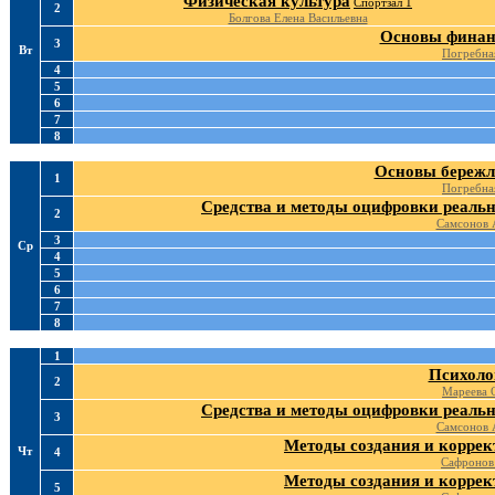
Физическая культура
Спортзал 1
2
Болгова Елена Васильевна
Основы финан
3
Вт
Погребна
4
5
6
7
8
Основы бережл
1
Погребна
Средства и методы оцифровки реальн
2
Самсонов 
3
Ср
4
5
6
7
8
1
Психоло
2
Мареева 
Средства и методы оцифровки реальн
3
Самсонов 
Методы создания и коррек
Чт
4
Сафронов
Методы создания и коррек
5