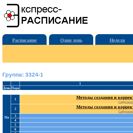
Расписание
Один день
Неделя
Группа: 3324-1
1
День
Пара
Методы создания и коррек
1
Сафронов
Методы создания и коррек
2
Сафронов
3
Пн
4
5
6