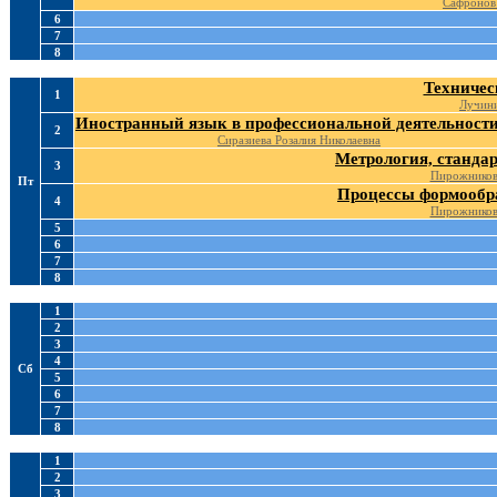
Сафронов
6
7
8
Техничес
1
Лучини
Иностранный язык в профессиональной деятельност
2
Сиразиева Розалия Николаевна
Метрология, станда
3
Пирожников
Пт
Процессы формообр
4
Пирожников
5
6
7
8
1
2
3
4
Сб
5
6
7
8
1
2
3