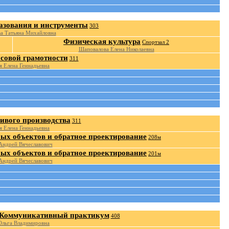
азования и инструменты
303
а Татьяна Михайловна
Физическая культура
Спортзал 2
Шаповалова Елена Николаевна
совой грамотности
311
я Елена Геннадьевна
ивого производства
311
я Елена Геннадьевна
ых объектов и обратное проектирование
208м
Андрей Вячеславович
ых объектов и обратное проектирование
201м
Андрей Вячеславович
 Коммуникативный практикум
408
Ольга Владимировна