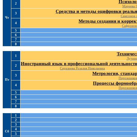
Психоло
2
Мареева 
Средства и методы оцифровки реальн
3
Самсонов 
Чт
Методы создания и коррек
4
Сафронов
5
6
7
8
Техничес
1
Лучини
Иностранный язык в профессиональной деятельност
2
Сиразиева Розалия Николаевна
Метрология, станда
3
Пирожников
Пт
Процессы формообр
4
Пирожников
5
6
7
8
1
2
3
4
Сб
5