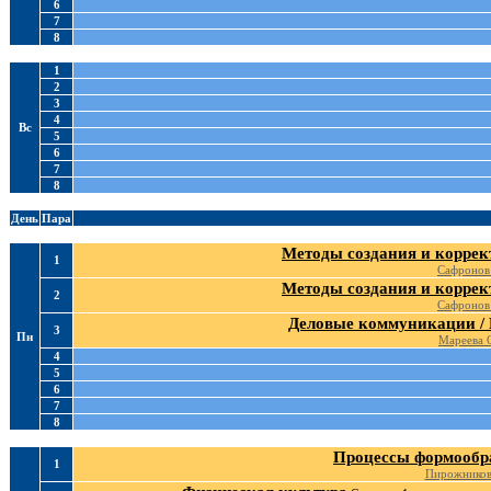
6
7
8
1
2
3
4
Вс
5
6
7
8
День
Пара
Методы создания и коррек
1
Сафронов
Методы создания и коррек
2
Сафронов
Деловые коммуникации /
3
Пн
Мареева 
4
5
6
7
8
Процессы формообр
1
Пирожников