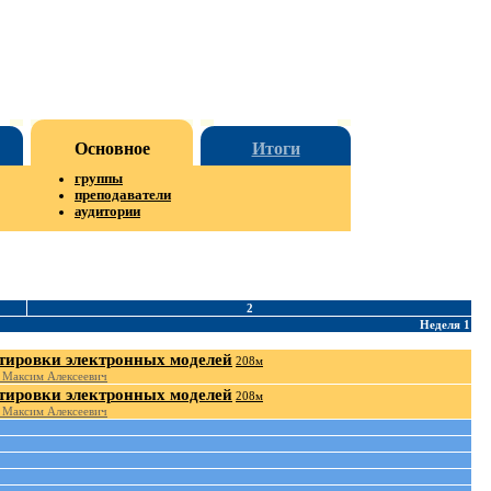
Основное
Итоги
группы
преподаватели
аудитории
2
Неделя 1
тировки электронных моделей
208м
 Максим Алексеевич
тировки электронных моделей
208м
 Максим Алексеевич