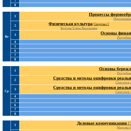
7
8
Процессы формообр
1
Пирожников
Физическая культура
Спортзал 1
2
Болгова Елена Васильевна
Основы финан
3
Вт
Погребна
4
5
6
7
8
Основы бережл
1
Погребна
Средства и методы оцифровки реальн
2
Самсонов 
Средства и методы оцифровки реальн
3
Ср
Самсонов 
4
5
6
7
8
Деловые коммуникации /
1
Мареева 