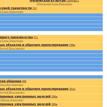
Физическая культура
Спортзал 2
Шаповалова Елена Николаевна
совой грамотности
311
я Елена Геннадьевна
ивого производства
311
я Елена Геннадьевна
ых объектов и обратное проектирование
208м
Андрей Вячеславович
гия общения
408
Ольга Владимировна
ых объектов и обратное проектирование
201м
Андрей Вячеславович
тировки электронных моделей
208м
 Максим Алексеевич
тировки электронных моделей
208м