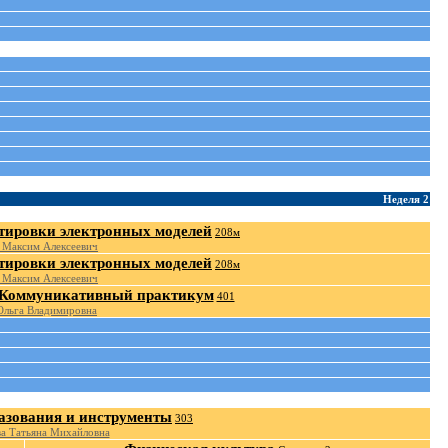
Неделя 2
тировки электронных моделей
208м
 Максим Алексеевич
тировки электронных моделей
208м
 Максим Алексеевич
 Коммуникативный практикум
401
Ольга Владимировна
азования и инструменты
303
а Татьяна Михайловна