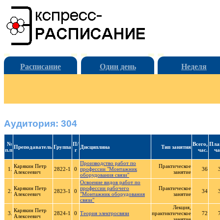
Расписание
Один день
Неделя
Аудитория: 304
№
П/
Всего,
Пла
Преподаватель
Группа
Дисциплина
Тип занятия
п.п
г
час.
ча
Производство работ по
Карякин Петр
Практическое
1.
2822-1
0
профессии "Монтажник
36
Алексеевич
занятие
оборудования связи"
Освоение видов работ по
Карякин Петр
профессии рабочего
Практическое
2.
2823-1
0
34
Алексеевич
"Монтажник оборудования
занятие
связи"
Лекция,
Карякин Петр
3.
2824-1
0
Теория электросвязи
практиктическое
72
Алексеевич
занятие