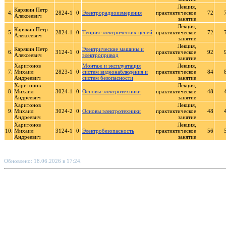
Лекция,
Карякин Петр
4.
2824-1
0
Электрорадиоизмерения
практиктическое
72
Алексеевич
занятие
Лекция,
Карякин Петр
5.
2824-1
0
Теория электрических цепей
практиктическое
72
Алексеевич
занятие
Лекция,
Карякин Петр
Электрические машины и
6.
3124-1
0
практиктическое
92
Алексеевич
электропривод
занятие
Харитонов
Монтаж и эксплуатация
Лекция,
7.
Михаил
2823-1
0
систем видеонаблюдения и
практиктическое
84
Андреевич
систем безопасности
занятие
Харитонов
Лекция,
8.
Михаил
3024-1
0
Основы электротехники
практиктическое
48
Андреевич
занятие
Харитонов
Лекция,
9.
Михаил
3024-2
0
Основы электротехники
практиктическое
48
Андреевич
занятие
Харитонов
Лекция,
10.
Михаил
3124-1
0
Электробезопасность
практиктическое
56
Андреевич
занятие
Обновлено: 18.06.2026 в 17:24.