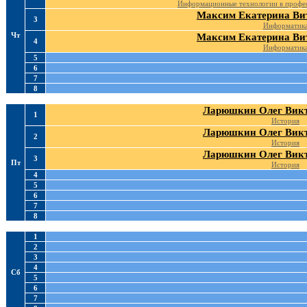
Информационные технологии в профес
Максим Екатерина Ви
3
Информатик
Чт
Максим Екатерина Ви
4
Информатик
5
6
7
8
Ларюшкин Олег Вик
1
История
Ларюшкин Олег Вик
2
История
Ларюшкин Олег Вик
3
Пт
История
4
5
6
7
8
1
2
3
4
Сб
5
6
7