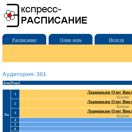
Расписание
Один день
Неделя
Аудитория: 301
День
Пара
Ларюшкин Олег Вик
1
История
Ларюшкин Олег Вик
2
История
Ларюшкин Олег Вик
3
Пн
История
4
5
6