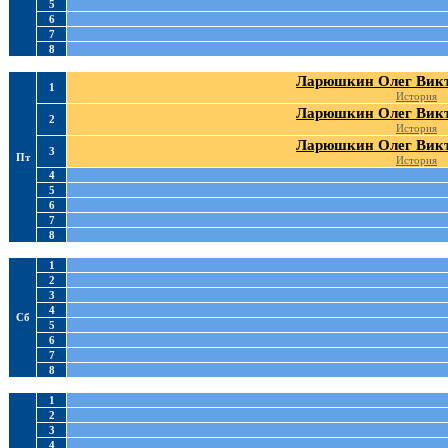
5
6
7
8
Ларюшкин Олег Вик
1
История
Ларюшкин Олег Вик
2
История
Ларюшкин Олег Вик
3
Пт
История
4
5
6
7
8
1
2
3
4
Сб
5
6
7
8
1
2
3
4