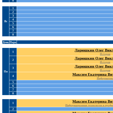
8
1
2
3
4
Вс
5
6
7
8
День
Пара
Ларюшкин Олег Вик
1
История
Ларюшкин Олег Вик
2
История
Ларюшкин Олег Вик
3
История
Пн
Максим Екатерина Ви
4
Информатик
5
6
7
8
Максим Екатерина Ви
1
Информационные технологии в профес
2